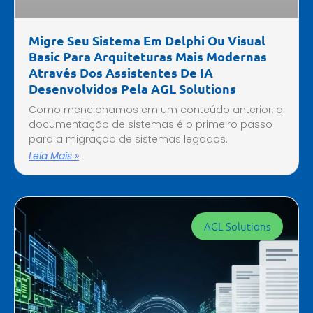
Migre Seu Sistema Em Delphi Ou Visual
Basic Para Arquiteturas Mais Modernas
Através Dos Assistentes De IA
Desenvolvidos Pela AGL Solutions
Como mencionamos em um conteúdo anterior, a
documentação de sistemas é o primeiro passo
para a migração de sistemas legados.
Leia Mais »
AGL Solutions