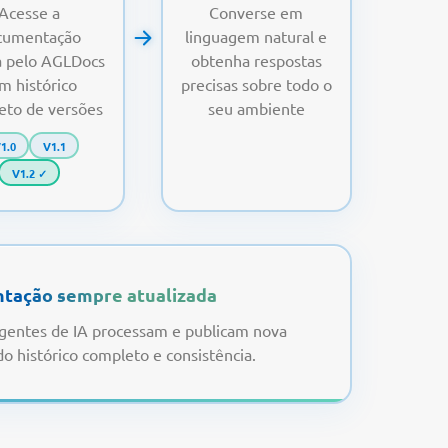
Acesse a
Converse em
cumentação
linguagem natural e
a pelo AGLDocs
obtenha respostas
m histórico
precisas sobre todo o
eto de versões
seu ambiente
1.0
V1.1
V1.2 ✓
tação sempre atualizada
agentes de IA processam e publicam nova
o histórico completo e consistência.