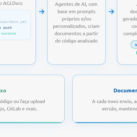
 o AGLDocs
Agentes de AI, com
base em prompts
do
próprios e/ou
gerad
lows/docs.yml
personalizados, criam
co
s push
documentos a partir
compl
 sucesso
do código analisado
V
uxo
Documen
código ou faça upload
A cada novo envio, 
s, GitLab e mais.
versão, mantend