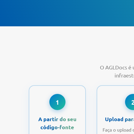
O AGLDocs é u
infraest
1
A partir do seu
Upload pa
código-fonte
Faça o upload 