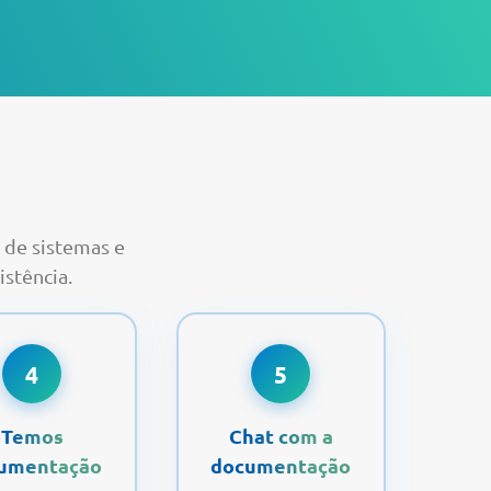
 de sistemas e
istência.
4
5
Temos
Chat com a
umentação
documentação