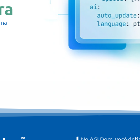
ra
 na
No AGLDocs, você defi