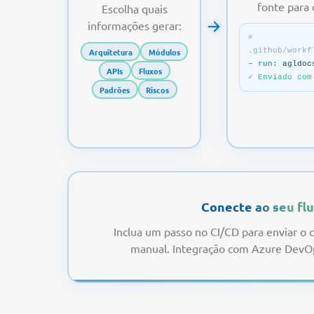
fonte para
Escolha quais
informações gerar:
#
Arquitetura
Módulos
.github/workf
– run:
agldoc
APIs
Fluxos
✓ Enviado com
Padrões
Riscos
Conecte ao seu fl
Inclua um passo no CI/CD para enviar o 
manual. Integração com Azure DevOp