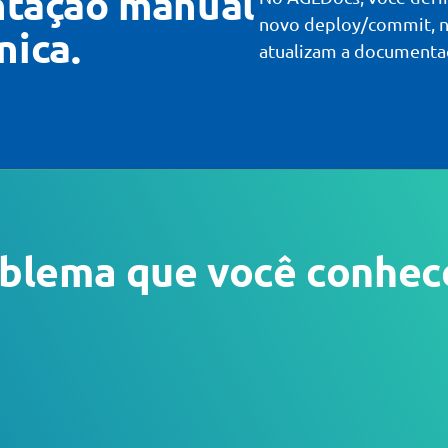
tação manual
novo deploy/commit, no
nica.
atualizam a documenta
blema que você conhe