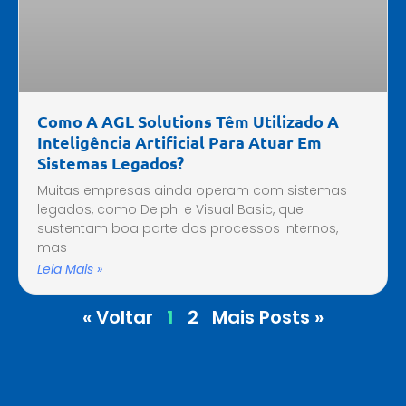
Como A AGL Solutions Têm Utilizado A
Inteligência Artificial Para Atuar Em
Sistemas Legados?
Muitas empresas ainda operam com sistemas
legados, como Delphi e Visual Basic, que
sustentam boa parte dos processos internos,
mas
Leia Mais »
« Voltar
1
2
Mais Posts »