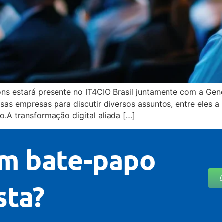
ions estará presente no IT4CIO Brasil juntamente com a Ge
as empresas para discutir diversos assuntos, entre eles a In
o.A transformação digital aliada […]
m bate-papo
sta?