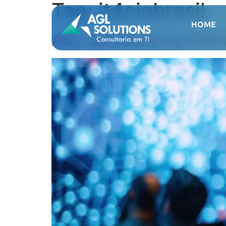
Tag:
it4ciobrasil
HOME
AGL Solutions no IT4CI